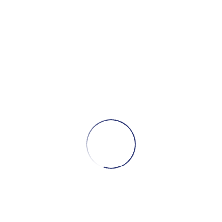
快播
首頁
»
春酒
鑽戒品牌【I-PRIMO】
CONTINU