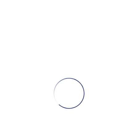
抓周儀式 台北萬怡酒店
CONTINUE READING
全家福/抓周
攝影作品