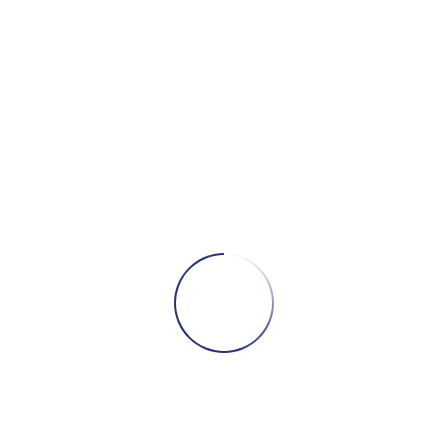
抓周儀式 台北萬怡酒店
CONTINUE READING
全家福/抓周
攝影作品